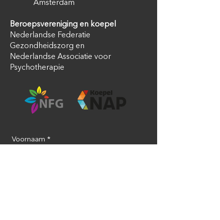
Amsterdam
Beroepsvereniging en koepel
Nederlandse Federatie
Gezondheidszorg en
Nederlandse Associatie voor
Psychotherapie
Voornaam
*
Achternaam
*
Email
*