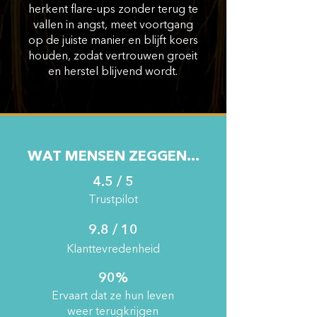
herkent flare-ups zonder terug te
vallen in angst, meet voortgang
op de juiste manier en blijft koers
houden, zodat vertrouwen groeit
en herstel blijvend wordt.
WAT MENSEN ZEGGEN...
4.5 / 5
Trustpilot
9.8 / 10
Klanttevredenheid
90%
Ervaart dat ze hun leven
weer terugkrijgen