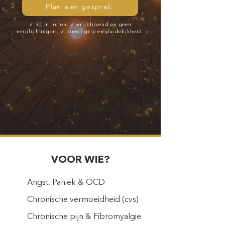
Plan een gesprek
✓ 30 minuten. ✓ vrijblijvend en geen
verplichtingen. ✓ direct grip en duidelijkheid.
VOOR WIE?
Angst, Paniek & OCD
Chronische vermoeidheid (cvs)
Chronische pijn & Fibromyalgie